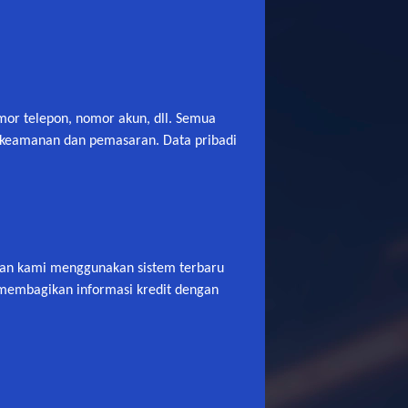
mor telepon, nomor akun, dll. Semua
k keamanan dan pemasaran. Data pribadi
aan kami menggunakan sistem terbaru
 membagikan informasi kredit dengan