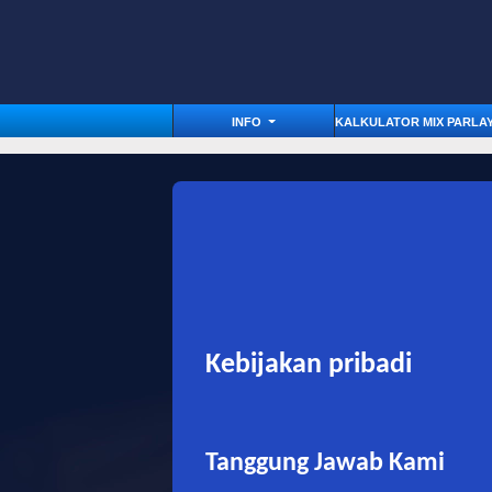
INFO
KALKULATOR MIX PARLA
Kebijakan pribadi
Tanggung Jawab Kami