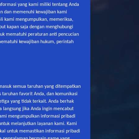
rmasi yang kami miliki tentang Anda
anan dan memenuhi kewajiban kami
uali kami mengumpulkan, memeriksa,
abut kapan saja dengan menghubungi
tuk mematuhi peraturan anti pencucian
 mematuhi kewajiban hukum, perintah
ermasuk semua taruhan yang ditempatkan
taruhan favorit Anda, dan komunikasi
tiga yang tidak terkait. Anda berhak
a langsung jika Anda ingin mencabut
 kami mengumpulkan informasi pribadi
untuk melanjutkan layanan kami. Kami
okal untuk memastikan informasi pribadi
da pengalaman bermain game yang