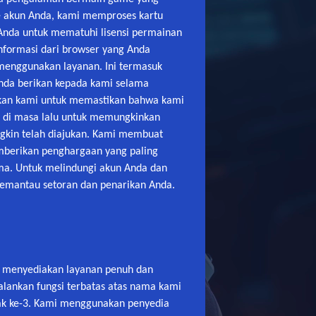
e akun Anda, kami memproses kartu
Anda untuk mematuhi lisensi permainan
formasi dari browser yang Anda
 menggunakan layanan. Ini termasuk
 Anda berikan kepada kami selama
inkan kami untuk memastikan bahwa kami
i di masa lalu untuk memungkinkan
gkin telah diajukan. Kami membuat
mberikan penghargaan yang paling
ima. Untuk melindungi akun Anda dan
emantau setoran dan penarikan Anda.
k menyediakan layanan penuh dan
alankan fungsi terbatas atas nama kami
hak ke-3. Kami menggunakan penyedia