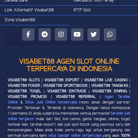
Jadwal bank
Kalkulator Mix Parlay
Link Alternatif Visabet88
RTP Slot
Zona Visabet88
VISABET88 AGEN SLOT ONLINE
TERPERCAYA DI INDONESIA
VISABET88 SLOTS | VISABET88 ESPORT | VISABET88 LIVE CASINO |
VISABET88 POKER | VISABET88 SPORTSBOOK | VISABET88 TANGKAS |
VISABET88 TOGEL | VISABET88 IDNTRADE | VISABET88 IDNRNG |
VISABET88 PROMOSI | VISABET88 REFERRAL |
Agen Taruhan
Online
&
Situs Judi Online terpercaya
resmi aman dengan partner
Provider Terbesar & Terkenal di indonesia. Dengan hanya mempunyai
1 Username ID anda sudah bisa memainkan semua permainan
taruhan judi
online tergacor
mulai dari Slot, live casino, game tangkas, idnlive, togel,
tembak ikan, taruhan esport dan judi sportbook yang pastinya seru dan
menyenangkan. Maka anda tidak perlu ragu lagi untuk bergabung dan
bermain bersama kami
situs bandar online terpercaya
yang akan
100%