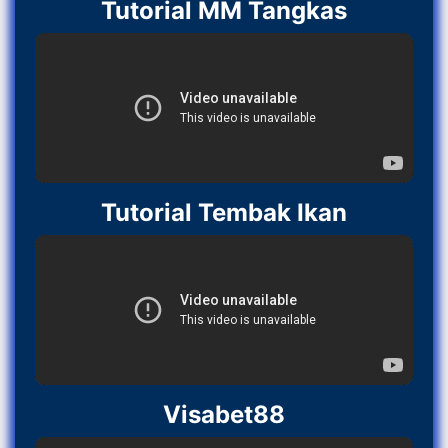
Tutorial MM Tangkas
Tutorial Tembak Ikan
Visabet88