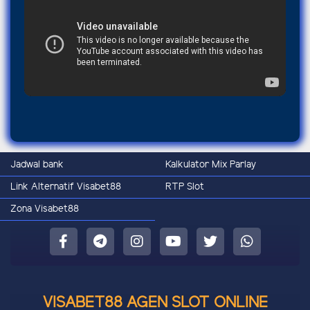
Jadwal bank
Kalkulator Mix Parlay
Link Alternatif Visabet88
RTP Slot
Zona Visabet88
VISABET88 AGEN SLOT ONLINE