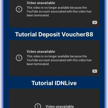
Tutorial Deposit Voucher88
Tutorial IDNLive