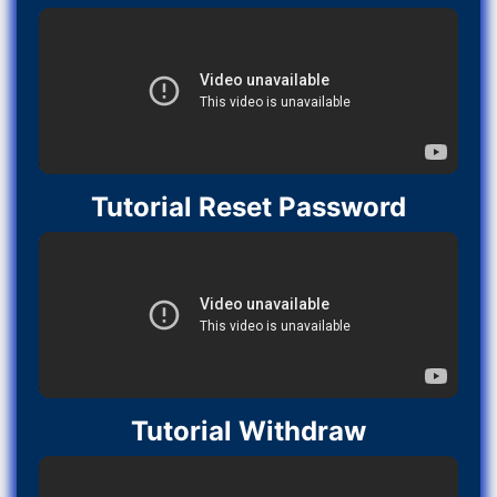
Tutorial Reset Password
Tutorial Withdraw