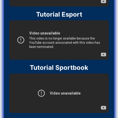
Tutorial Esport
Tutorial Sportbook